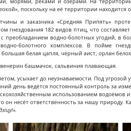
и, морями, реками и озёрами. На территории
еокой», поскольку на её территории находится о
чины и заказника «Средняя Припять» протек
ом гнездования 182 видов птиц, что составляет 
и с преобладанием водно-болотных угодий, в б
водно-болотного комплексов. В пойме гнезд
большая белая цапля, чёрный аист, орлан белох
 венерин башмачок, сальвиния плавающая.
летом, усыхает до неузнаваемости. Под угрозой
шний день ведётся постоянный контроль за изм
льскохозяйственным использованием водоёмов и
о он несёт ответственность за нашу природу. К
зіцу!».