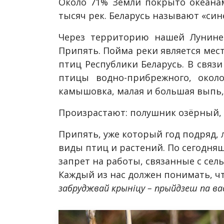
Около 71% Земли покрыто океанам
тысяч рек. Беларусь называют «син
Через территорию нашей Лунинет
Припять. Пойма реки является мест
птиц Республики Беларусь. В связ
птицы водно-прибрежного, около
камышовка, малая и большая выпь, 
Произрастают: полушник озёрный,
Припять, уже который год подряд, 
виды птиц и растений. По сегодня
запрет на работы, связанные с се
Каждый из нас должен понимать, чт
забруджвай крыніцу – прыйдзеш па вад