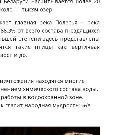
 Беларуси насчитывается более 20
коло 11 тысяч озёр.
ает главная река Полесья – река
88,3% от всего состава гнездящихся
ольшей степени здесь представлены
ятся такие птицы как: вертлявая
вост и др.
 уничтожения находятся многие
енением химического состава воды,
 работы в водоохранной зоне.
ак гласит народная мудрость:
«Не