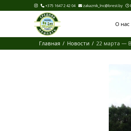
+375 1647 2 42 04
zakaznik_lnc@brest.by
О нас
Главная
Новости
22 марта — 