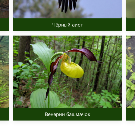
Чёрный аист
Венерин башмачок