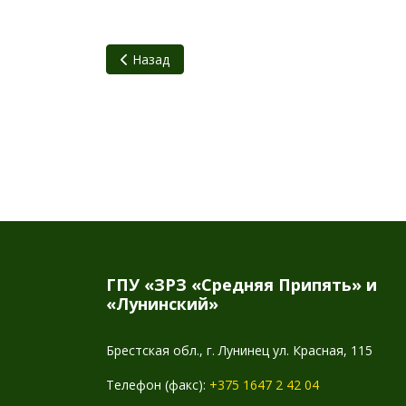
Предыдущий: Об определении мест предназна
Назад
ГПУ «ЗРЗ «Средняя Припять» и
«Лунинский»
Брестская обл., г. Лунинец ул. Красная, 115
Телефон (факс):
+375 1647 2 42 04