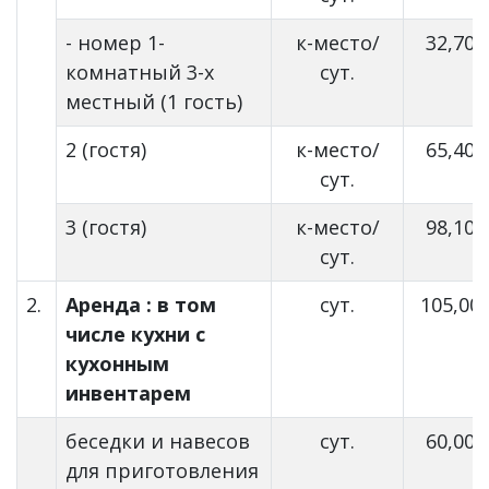
- номер 1-
к-место/
32,70
комнатный 3-х
сут.
местный (1 гость)
2 (гостя)
к-место/
65,40
сут.
3 (гостя)
к-место/
98,10
сут.
2.
Аренда : в том
сут.
105,00
числе кухни с
кухонным
инвентарем
беседки и навесов
сут.
60,00
для приготовления