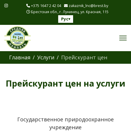
+375 1647 2 42 04
zakaznik_lnc@brest.by
Брестская обл., г. Лунинец, ул. Красная, 115
Рус
▾
Главная
Услуги
Прейскурант цен
Прейскурант цен на услуги
Государственное природоохранное
учреждение