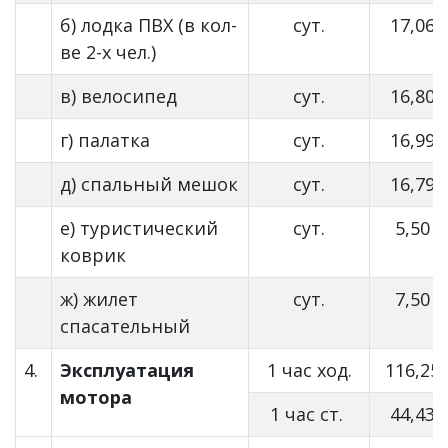
б) лодка ПВХ (в кол-
сут.
17,06
ве 2-х чел.)
в) велосипед
сут.
16,80
г) палатка
сут.
16,99
д) спальный мешок
сут.
16,79
е) туристический
сут.
5,50
коврик
ж) жилет
сут.
7,50
спасательный
4.
Эксплуатация
1 час ход.
116,25
мотора
1 час ст.
44,43