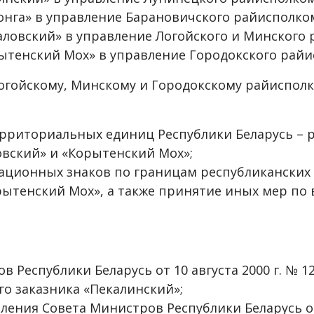
онга» в управление Барановичского райисполко
аловский» в управление Логойского и Минского
ытенский Мох» в управление Городокского райи
Логойскому, Минскому и Городокскому райиспо
рриториальных единиц Республики Беларусь – р
овский» и «Корытенский Мох»;
ционных знаков по границам республиканских 
орытенский Мох», а также принятие иных мер п
 Республики Беларусь от 10 августа 2000 г. № 
го заказника «Пекалинский»;
вления Совета Министров Республики Беларусь от