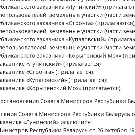
бликанского заказника «Лунинский» (прилагаютс
лепользователей, земельные участки (части зем
бликанского заказника «Стронга» (прилагаются)
лепользователей, земельные участки (части зем
бликанского заказника «Купаловский» (прилагаю
лепользователей, земельные участки (части зем
убликанского заказника «Корытенский Мох» (при
казнике «Лунинский» (прилагается);
казнике «Стронга» (прилагается);
казнике «Купаловский» (прилагается);
аказнике «Корытенский Мох» (прилагается).
постановления Совета Министров Республики Бе
вления Совета Министров Республики Беларусь от
казнике «Лунинский» исключить;
Министров Республики Беларусь от 26 октября 19