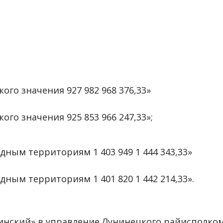
ого значения 927 982 968 376,33»
ого значения 925 853 966 247,33»;
ным территориям 1 403 949 1 444 343,33»
ным территориям 1 401 820 1 442 214,33».
инский» в управление Лунинецкого райисполком