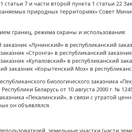
1 статьи 7 и части второй пункта 1 статьи 22 За
 охраняемых природных территориях» Совет Мини
нием границ, режима охраны и использования:
 заказник «Лунинский» в республиканский зака
аказник «Стронга» в республиканский заказник
аказник «Купаловский» в республиканский зака
ий заказник «Корытенский Мох» в республиканс
еспубликанского биологического заказника «Пе
еспублики Беларусь от 10 августа 2000 г. № 12
аказника «Пекалинский», в связи с утратой це
рых он объявлялся.
лепользователей, земельные участки (части зем