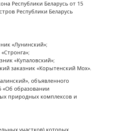
кона Республики Беларусь от 15
стров Республики Беларусь
зник «Лунинский»;
 «Стронга»;
зник «Купаловский»;
кий заказник «Корытенский Мох».
калинский», объявленного
45 «Об образовании
нных природных комплексов и
ельных участков) которых