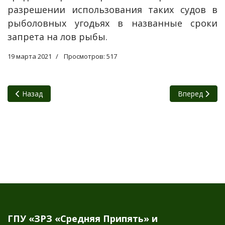
разрешении использования таких судов в
рыболовных угодьях в названные сроки
запрета на лов рыбы.
19 марта 2021
Просмотров: 517
Предыдущий: 21 марта – ежегодный праздник – Международ
Следующий: «
Назад
Вперед
ГПУ «ЗРЗ «Средняя Припять» и