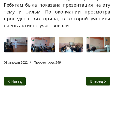
Ребятам была показана презентация на эту
тему и фильм. По окончании просмотра
проведена викторина, в которой ученики
очень активно участвовали.
08 апреля 2022
Просмотров: 549
Предыдущий: Замена поврежденных знаков
Следующий: 1
Назад
Вперед