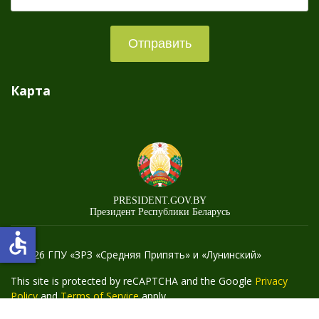
Отправить
Карта
PRESIDENT.GOV.BY
Президент Республики Беларусь
accessible
© 2026 ГПУ «ЗРЗ «Средняя Припять» и «Лунинский»
This site is protected by reCAPTCHA and the Google
Privacy
Policy
and
Terms of Service
apply.