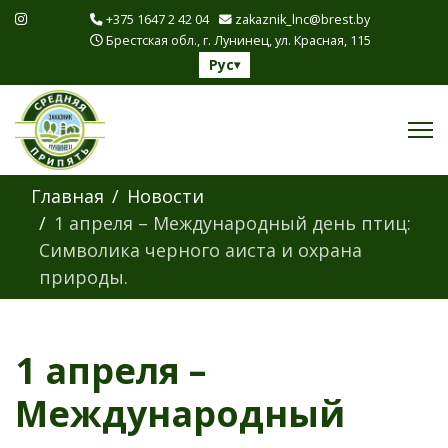
+375 1647 2 42 04
zakaznik_lnc@brest.by
Брестская обл., г. Лунинец, ул. Красная, 115
Рус
▾
Главная
Новости
1 апреля – Международный день птиц:
Символика черного аиста и охрана
природы.
1 апреля –
Международный