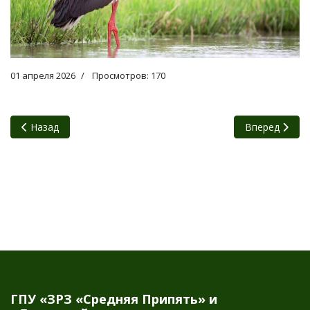
01 апреля 2026
Просмотров: 170
Предыдущий: 22 мая – Международный день биологическог
Следующий: В
Назад
Вперед
ГПУ «ЗРЗ «Средняя Припять» и